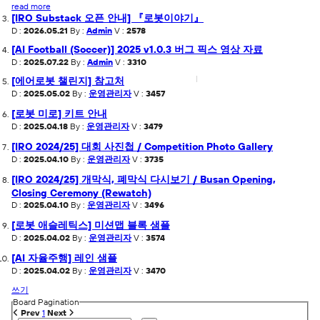
read more
[IRO Substack 오픈 안내] 『로봇이야기』
D :
2026.05.21
By :
Admin
V :
2578
[AI Football (Soccer)] 2025 v1.0.3 버그 픽스 영상 자료
D :
2025.07.22
By :
Admin
V :
3310
[에어로봇 챌린지] 참고처
D :
2025.05.02
By :
운영관리자
V :
3457
[로봇 미로] 키트 안내
D :
2025.04.18
By :
운영관리자
V :
3479
[IRO 2024/25] 대회 사진첩 / Competition Photo Gallery
D :
2025.04.10
By :
운영관리자
V :
3735
[IRO 2024/25] 개막식, 폐막식 다시보기 / Busan Opening,
Closing Ceremony (Rewatch)
D :
2025.04.10
By :
운영관리자
V :
3496
[로봇 애슬레틱스] 미션맵 블록 샘플
D :
2025.04.02
By :
운영관리자
V :
3574
[AI 자율주행] 레인 샘플
D :
2025.04.02
By :
운영관리자
V :
3470
쓰기
Board Pagination
Prev
1
Next