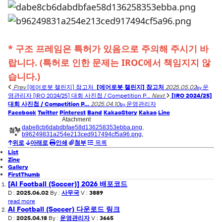
* 구조 프레임은 특허가 있음으로 주의해 주시기 바
랍니다. (특허로 인한 문제는 IROC에서 책임지지 않
습니다.)
Prev
[에어로봇 챌린지] 참고처
[에어로봇 챌린지] 참고처
2025.05.02
운
by
영관리자
[IRO 2024/25] 대회 사진첩 / Competition P...
Next
[IRO 2024/25]
대회 사진첩 / Competition P...
2025.04.10
운영관리자
by
Facebook
Twitter
Pinterest
Band
KakaoStory
Kakao
Line
Atachment
dabe8cb6dabdbfae58d136258353ebba.png
,
첨부
b96249831a254e213ced917494cf5a96.png
,
위로
아래로
인쇄
첨부
목록
List
Zine
Gallery
FirstThumb
[AI Football (Soccer)] 2026 배포코드
D :
2025.06.02
By :
사무국
V :
3889
read more
AI Football (Soccer) 다운로드 링크
D :
2025.04.18
By :
운영관리자
V :
3665