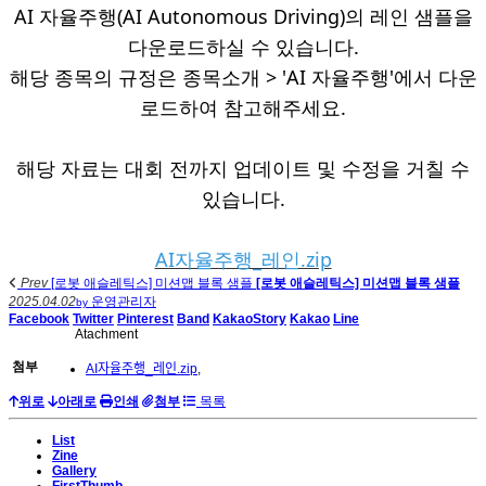
AI 자율주행(AI Autonomous Driving)의 레인 샘플을
다운로드하실 수 있습니다.
해당 종목의 규정은 종목소개 > 'AI 자율주행'에서 다운
로드하여 참고해주세요.
해당 자료는 대회 전까지 업데이트 및 수정을 거칠 수
있습니다.
AI자율주행_레인.zip
Prev
[로봇 애슬레틱스] 미션맵 블록 샘플
[로봇 애슬레틱스] 미션맵 블록 샘플
2025.04.02
운영관리자
by
Facebook
Twitter
Pinterest
Band
KakaoStory
Kakao
Line
Atachment
첨부
AI자율주행_레인.zip
,
위로
아래로
인쇄
첨부
목록
List
Zine
Gallery