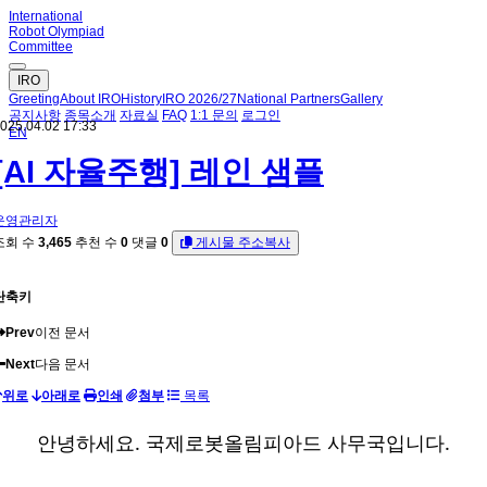
International
Robot Olympiad
Committee
IRO
Greeting
About IRO
History
IRO 2026/27
National Partners
Gallery
공지사항
종목소개
자료실
FAQ
1:1 문의
로그인
025.04.02 17:33
EN
[AI 자율주행] 레인 샘플
운영관리자
조회 수
3,465
추천 수
0
댓글
0
게시물 주소복사
단축키
Prev
이전 문서
Next
다음 문서
위로
아래로
인쇄
첨부
목록
안녕하세요. 국제로봇올림피아드 사무국입니다.