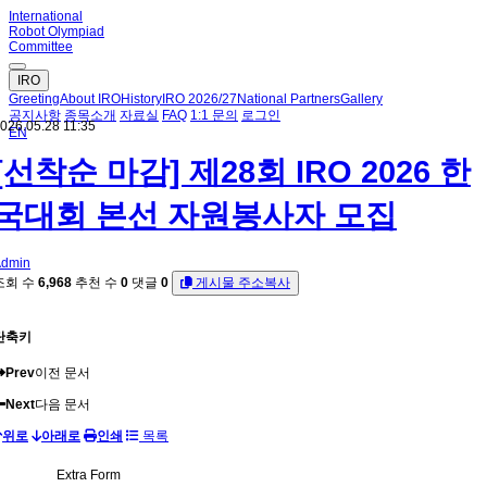
International
Robot Olympiad
Committee
IRO
Greeting
About IRO
History
IRO 2026/27
National Partners
Gallery
공지사항
종목소개
자료실
FAQ
1:1 문의
로그인
026.05.28 11:35
EN
[선착순 마감] 제28회 IRO 2026 한
국대회 본선 자원봉사자 모집
dmin
조회 수
6,968
추천 수
0
댓글
0
게시물 주소복사
단축키
Prev
이전 문서
Next
다음 문서
위로
아래로
인쇄
목록
Extra Form