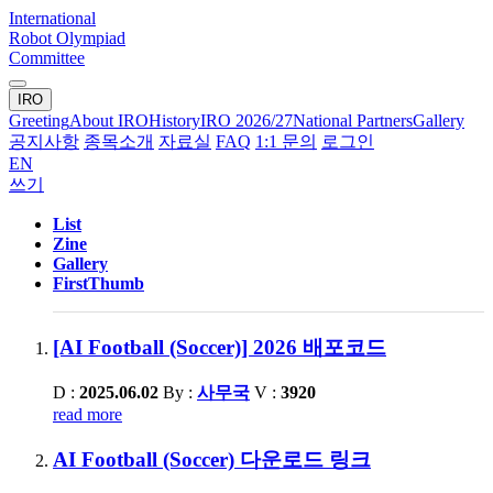
International
Robot Olympiad
Committee
IRO
Greeting
About IRO
History
IRO 2026/27
National Partners
Gallery
공지사항
종목소개
자료실
FAQ
1:1 문의
로그인
EN
쓰기
List
Zine
Gallery
FirstThumb
[AI Football (Soccer)] 2026 배포코드
D :
2025.06.02
By :
사무국
V :
3920
read more
AI Football (Soccer) 다운로드 링크