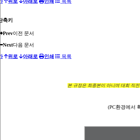
가
위로
아래로
인쇄
목록
단축키
Prev
이전 문서
Next
다음 문서
가
위로
아래로
인쇄
목록
본 규정은 최종본이 아니며 대회 직전까
(PC환경에서 