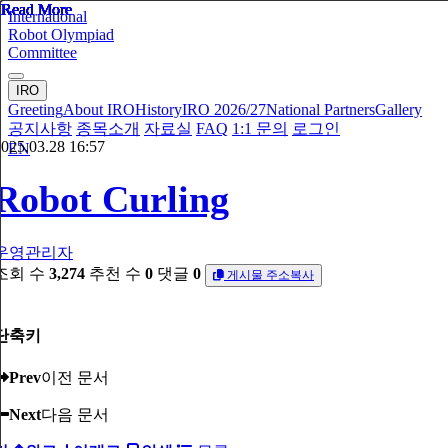
Read More
Read More
Read More
Read More
Read More
Read More
Read More
Read More
Read More
Read More
International
Robot Olympiad
Committee
IRO
Greeting
About IRO
History
IRO 2026/27
National Partners
Gallery
공지사항
종목소개
자료실
FAQ
1:1 문의
로그인
025.03.28 16:57
EN
Robot Curling
운영관리자
조회 수
3,274
추천 수
0
댓글
0
게시물 주소복사
단축키
Prev
이전 문서
Next
다음 문서