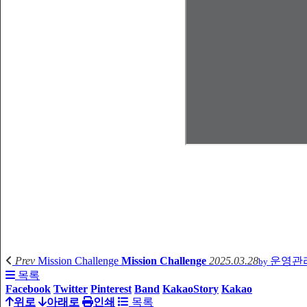
Prev
Mission Challenge
Mission Challenge
2025.03.28
운영관
by
목록
Facebook
Twitter
Pinterest
Band
KakaoStory
Kakao
위로
아래로
인쇄
목록