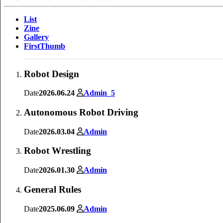
List
Zine
Gallery
FirstThumb
Robot Design
Date
2026.06.24
Admin_5
Autonomous Robot Driving
Date
2026.03.04
Admin
Robot Wrestling
Date
2026.01.30
Admin
General Rules
Date
2025.06.09
Admin