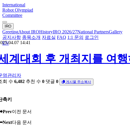
International
Robot Olympiad
Committee
IRO
Greeting
About IRO
History
IRO 2026/27
National Partners
Gallery
공지사항
종목소개
자료실
FAQ
1:1 문의
로그인
025.04.07 14:41
EN
세계대회 후 개최지를 여행
운영관리자
조회 수
6,482
추천 수
0
댓글
0
게시물 주소복사
단축키
Prev
이전 문서
Next
다음 문서