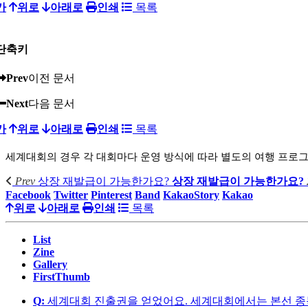
가
위로
아래로
인쇄
목록
단축키
Prev
이전 문서
Next
다음 문서
가
위로
아래로
인쇄
목록
세계대회의 경우 각 대회마다 운영 방식에 따라 별도의 여행 프로그램
Prev
상장 재발급이 가능한가요?
상장 재발급이 가능한가요?
Facebook
Twitter
Pinterest
Band
KakaoStory
Kakao
위로
아래로
인쇄
목록
List
Zine
Gallery
FirstThumb
Q
:
세계대회 진출권을 얻었어요. 세계대회에서는 본선 종